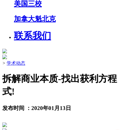
美国三校
加拿大魁北克
联系我们
>
学术动态
拆解商业本质-找出获利方程
式!
发布时间 ：2020年01月13日